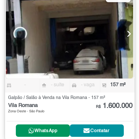
-
- suíte
- vaga
157 m²
Galpão / Salão à Venda na Vila Romana - 157 m²
1.600.000
Vila Romana
R$
Zona Oeste - São Paulo
WhatsApp
Contatar