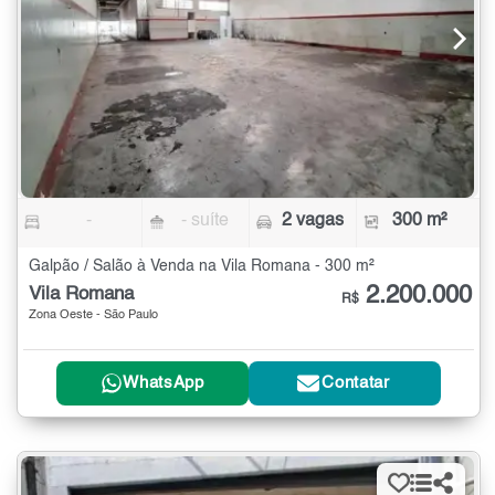
-
- suíte
2 vagas
300 m²
Galpão / Salão à Venda na Vila Romana - 300 m²
2.200.000
Vila Romana
R$
Zona Oeste - São Paulo
WhatsApp
Contatar