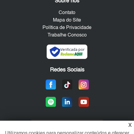
Sobre nós
Contato
Mapa do Site
Política de Privacidade
Trabalhe Conosco
Verificada por
Redes Sociais
X
Área exclusiva aos anunciantes,
Utilizamos cookies para personalizar conteúdos e oferecer