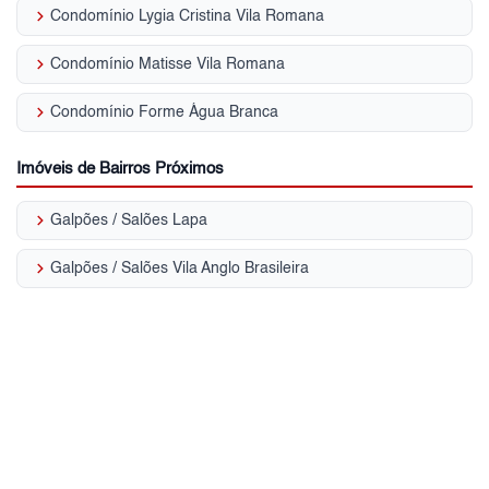
keyboard_arrow_right
Condomínio Lygia Cristina Vila Romana
keyboard_arrow_right
Condomínio Matisse Vila Romana
keyboard_arrow_right
Condomínio Forme Água Branca
Imóveis de Bairros Próximos
keyboard_arrow_right
Galpões / Salões Lapa
keyboard_arrow_right
Galpões / Salões Vila Anglo Brasileira