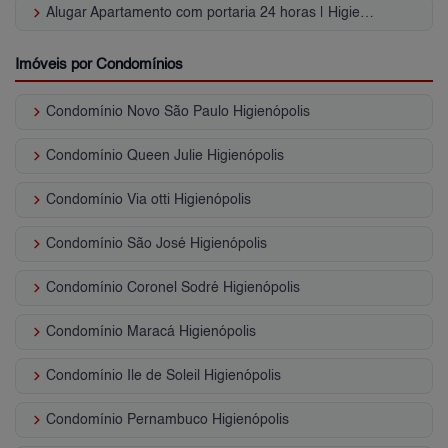
keyboard_arrow_right
Alugar Apartamento com portaria 24 horas | Higienópolis
Imóveis por Condomínios
keyboard_arrow_right
Condomínio Novo São Paulo Higienópolis
keyboard_arrow_right
Condomínio Queen Julie Higienópolis
keyboard_arrow_right
Condomínio Via otti Higienópolis
keyboard_arrow_right
Condomínio São José Higienópolis
keyboard_arrow_right
Condomínio Coronel Sodré Higienópolis
keyboard_arrow_right
Condomínio Maracá Higienópolis
keyboard_arrow_right
Condomínio Ile de Soleil Higienópolis
keyboard_arrow_right
Condomínio Pernambuco Higienópolis