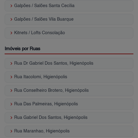
keyboard_arrow_right
Galpões / Salões Santa Cecília
keyboard_arrow_right
Galpões / Salões Vila Buarque
keyboard_arrow_right
Kitnets / Lofts Consolação
Imóveis por Ruas
keyboard_arrow_right
Rua Dr Gabriel Dos Santos, Higienópolis
keyboard_arrow_right
Rua Itacolomi, Higienópolis
keyboard_arrow_right
Rua Conselheiro Brotero, Higienópolis
keyboard_arrow_right
Rua Das Palmeiras, Higienópolis
keyboard_arrow_right
Rua Gabriel Dos Santos, Higienópolis
keyboard_arrow_right
Rua Maranhao, Higienópolis