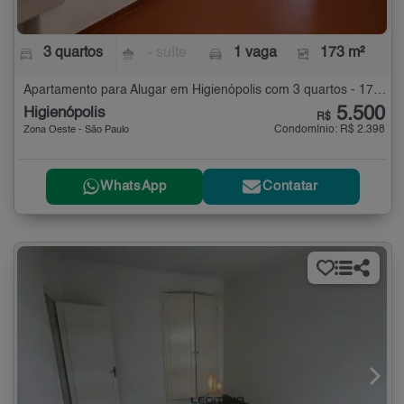
3 quartos
- suíte
1 vaga
173 m²
Apartamento para Alugar em Higienópolis com 3 quartos - 173 m²
5.500
Higienópolis
R$
Condomínio: R$ 2.398
Zona Oeste - São Paulo
WhatsApp
Contatar