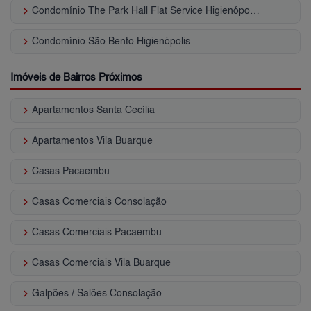
keyboard_arrow_right
Condomínio The Park Hall Flat Service Higienópolis Higienópolis
keyboard_arrow_right
Condomínio São Bento Higienópolis
Imóveis de Bairros Próximos
keyboard_arrow_right
Apartamentos Santa Cecília
keyboard_arrow_right
Apartamentos Vila Buarque
keyboard_arrow_right
Casas Pacaembu
keyboard_arrow_right
Casas Comerciais Consolação
keyboard_arrow_right
Casas Comerciais Pacaembu
keyboard_arrow_right
Casas Comerciais Vila Buarque
keyboard_arrow_right
Galpões / Salões Consolação