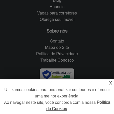
Blog
Anuncie
Vagas para corretores
Ofereça seu imóvel
Sobre nós
Contato
Mapa do Site
Política de Privacidade
Trabalhe Conosco
Verificada por
X
Redes Sociais
Utilizamos cookies para personalizar conteúdos e oferecer
uma melhor experiência.
Ao navegar neste site, você concorda com a nossa
Política
de Cookies
.