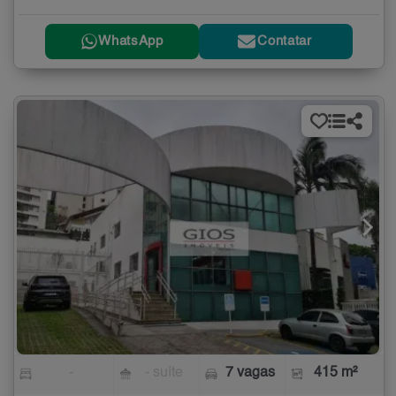
WhatsApp
Contatar
-
- suíte
7 vagas
415 m²