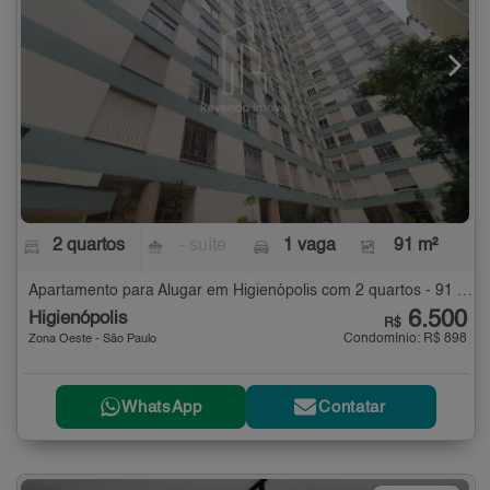
2 quartos
- suíte
1 vaga
91 m²
Apartamento para Alugar em Higienópolis com 2 quartos - 91 m²
6.500
Higienópolis
R$
Condomínio: R$ 898
Zona Oeste - São Paulo
WhatsApp
Contatar