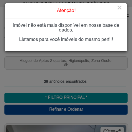
O PORTAL DE IMÓVEIS DA
ZONA OESTE
DE SÃO PAULO
×
Atenção!
Imóvel não está mais disponível em nossa base de
HOME
ZONA OESTE
ALUGAR
HIGIENÓPOLIS
dados.
Alugar Imóveis em Higienópolis, Zona Oeste de São Paulo
Listamos para você imóveis do mesmo perfil!
Higienópolis, Zona Oeste
Aluguel de Aptos 2 quartos, Higienópolis, Zona Oeste,
SP
29 anúncios encontrados
* FILTRO PRINCIPAL *
Refinar e Ordenar