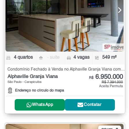
4 quartos
- suíte
4 vagas
549 m²
Condomínio Fechado à Venda no Alphaville Granja Viana com 4 quartos - 549 m²
6.950.000
Alphaville Granja Viana
R$
São Paulo - Carapicuíba
R$ 7.394.000
Aceita Permuta
Endereço no círculo do mapa
WhatsApp
Contatar