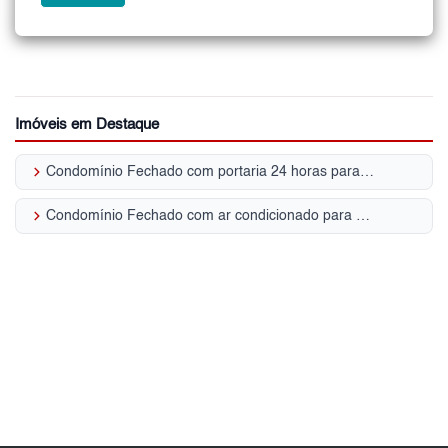
Imóveis em Destaque
keyboard_arrow_right
Condomínio Fechado com portaria 24 horas para Venda | Alphaville Granja Viana
keyboard_arrow_right
Condomínio Fechado com ar condicionado para Venda | Alphaville Granja Viana