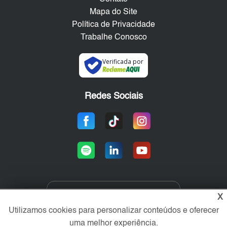
Mapa do Site
Política de Privacidade
Trabalhe Conosco
Verificada por
Redes Sociais
X
Área exclusiva aos anunciantes,
acesse sua conta:
Utilizamos cookies para personalizar conteúdos e oferecer
uma melhor experiência.