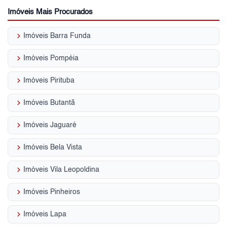
Imóveis Mais Procurados
keyboard_arrow_right
Imóveis Barra Funda
keyboard_arrow_right
Imóveis Pompéia
keyboard_arrow_right
Imóveis Pirituba
keyboard_arrow_right
Imóveis Butantã
keyboard_arrow_right
Imóveis Jaguaré
keyboard_arrow_right
Imóveis Bela Vista
keyboard_arrow_right
Imóveis Vila Leopoldina
keyboard_arrow_right
Imóveis Pinheiros
keyboard_arrow_right
Imóveis Lapa