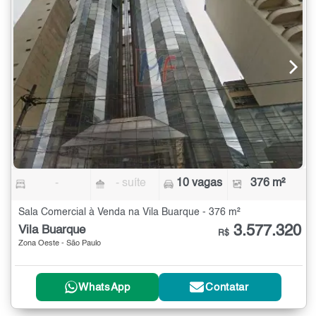
-
- suíte
10 vagas
376 m²
Sala Comercial à Venda na Vila Buarque - 376 m²
3.577.320
Vila Buarque
R$
Zona Oeste - São Paulo
WhatsApp
Contatar