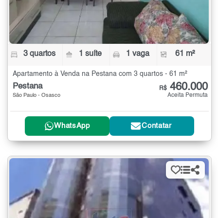
3 quartos
1 suíte
1 vaga
61 m²
Apartamento à Venda na Pestana com 3 quartos - 61 m²
460.000
Pestana
R$
Aceita Permuta
São Paulo - Osasco
WhatsApp
Contatar