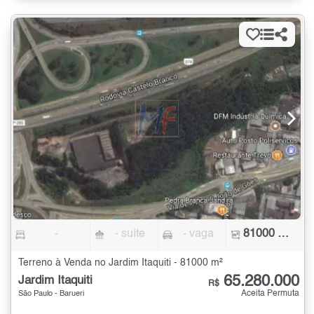
-
- suíte
- vaga
81000 m²
Terreno à Venda no Jardim Itaquiti - 81000 m²
65.280.000
Jardim Itaquiti
R$
Aceita Permuta
São Paulo - Barueri