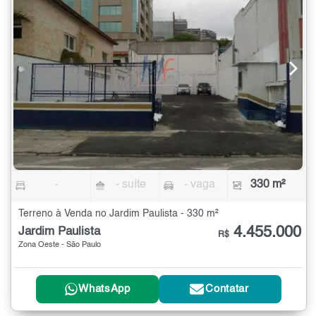
-
- suíte
- vaga
330 m²
Terreno à Venda no Jardim Paulista - 330 m²
4.455.000
Jardim Paulista
R$
Zona Oeste - São Paulo
WhatsApp
Contatar