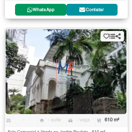
WhatsApp
Contatar
-
- suíte
- vaga
610 m²