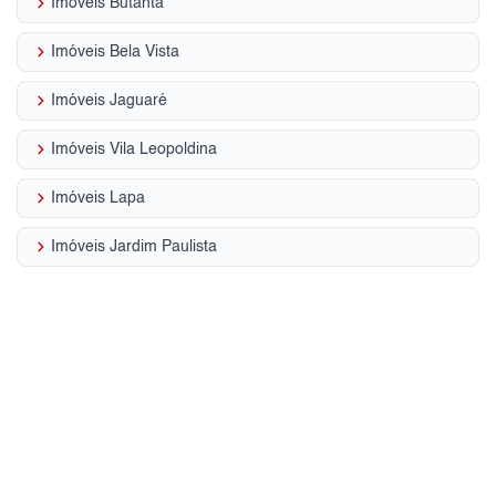
keyboard_arrow_right
Imóveis Butantã
keyboard_arrow_right
Imóveis Bela Vista
keyboard_arrow_right
Imóveis Jaguaré
keyboard_arrow_right
Imóveis Vila Leopoldina
keyboard_arrow_right
Imóveis Lapa
keyboard_arrow_right
Imóveis Jardim Paulista