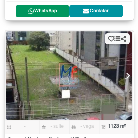
WhatsApp
Contatar
-
- suíte
- vaga
1123 m²