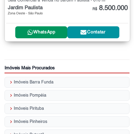
Sala Comercial à Venda no Jardim Paulista - 610 m²
8.500.000
Jardim Paulista
R$
Zona Oeste - São Paulo
WhatsApp
Contatar
Imóveis Mais Procurados
keyboard_arrow_right
Imóveis Barra Funda
keyboard_arrow_right
Imóveis Pompéia
keyboard_arrow_right
Imóveis Pirituba
keyboard_arrow_right
Imóveis Pinheiros