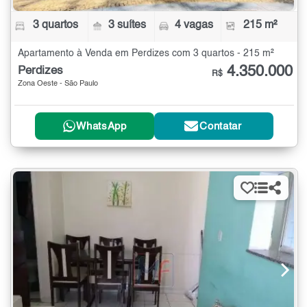
3 quartos
3 suítes
4 vagas
215 m²
Apartamento à Venda em Perdizes com 3 quartos - 215 m²
4.350.000
Perdizes
R$
Zona Oeste - São Paulo
WhatsApp
Contatar