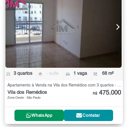
3 quartos
- suíte
1 vaga
68 m²
Apartamento à Venda na Vila dos Remédios com 3 quartos - 68 m²
475.000
Vila dos Remédios
R$
Zona Oeste - São Paulo
WhatsApp
Contatar