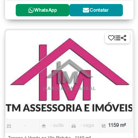
WhatsApp
Contatar
-
- suíte
- vaga
1159 m²