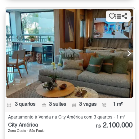
3 quartos
3 suítes
3 vagas
1 m²
Apartamento à Venda na City América com 3 quartos - 1 m²
2.100.000
City América
R$
Zona Oeste - São Paulo