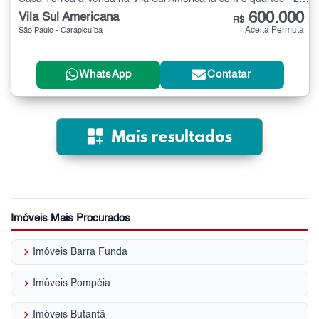
600.000
Vila Sul Americana
R$
Aceita Permuta
São Paulo - Carapicuíba
WhatsApp
Contatar
Imóveis Mais Procurados
keyboard_arrow_right
Imóveis Barra Funda
keyboard_arrow_right
Imóveis Pompéia
keyboard_arrow_right
Imóveis Butantã