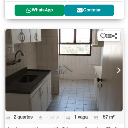
WhatsApp
Contatar
2 quartos
- suíte
1 vaga
57 m²