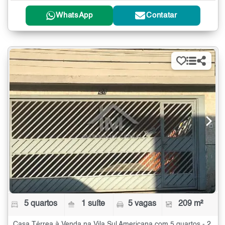
WhatsApp
Contatar
5 quartos
1 suíte
5 vagas
209 m²
Casa Térrea à Venda na Vila Sul Americana com 5 quartos - 209 m²