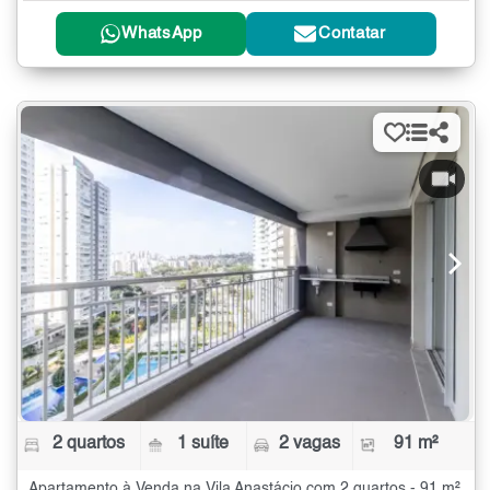
WhatsApp
Contatar
2 quartos
1 suíte
2 vagas
91 m²
Apartamento à Venda na Vila Anastácio com 2 quartos - 91 m²