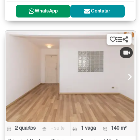
WhatsApp
Contatar
2 quartos
- suíte
1 vaga
140 m²