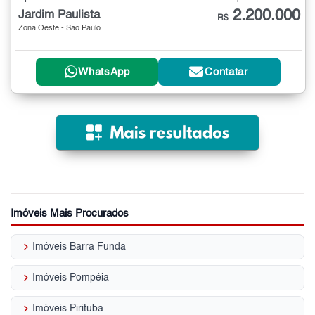
2.200.000
Jardim Paulista
R$
Zona Oeste - São Paulo
WhatsApp
Contatar
Imóveis Mais Procurados
keyboard_arrow_right
Imóveis Barra Funda
keyboard_arrow_right
Imóveis Pompéia
keyboard_arrow_right
Imóveis Pirituba