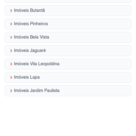
keyboard_arrow_right
Imóveis Butantã
keyboard_arrow_right
Imóveis Pinheiros
keyboard_arrow_right
Imóveis Bela Vista
keyboard_arrow_right
Imóveis Jaguaré
keyboard_arrow_right
Imóveis Vila Leopoldina
keyboard_arrow_right
Imóveis Lapa
keyboard_arrow_right
Imóveis Jardim Paulista