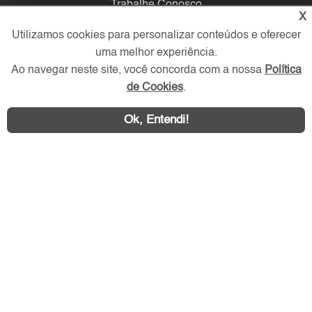
Trabalhe Conosco
X
Utilizamos cookies para personalizar conteúdos e oferecer
Verificada por
uma melhor experiência.
Ao navegar neste site, você concorda com a nossa
Política
Redes Sociais
de Cookies
.
Ok, Entendi!
Área exclusiva aos anunciantes,
acesse sua conta: