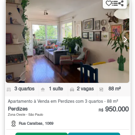
3 quartos
1 suíte
2 vagas
88 m²
Apartamento à Venda em Perdizes com 3 quartos - 88 m²
950.000
Perdizes
R$
Zona Oeste - São Paulo
Rua Caraíbas, 1069