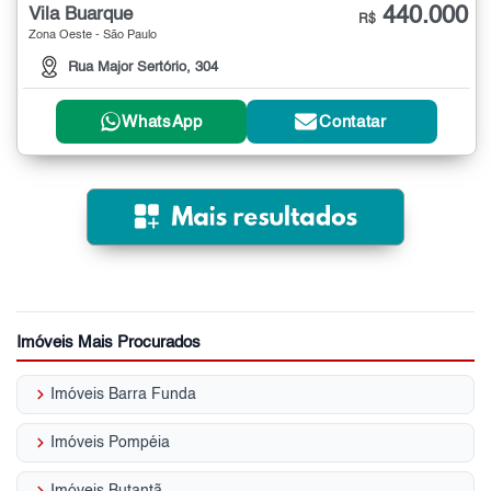
440.000
Vila Buarque
R$
Zona Oeste - São Paulo
Rua Major Sertório, 304
WhatsApp
Contatar
Imóveis Mais Procurados
keyboard_arrow_right
Imóveis Barra Funda
keyboard_arrow_right
Imóveis Pompéia