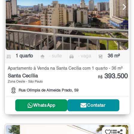
1 quarto
- suíte
- vaga
36 m²
Apartamento à Venda na Santa Cecília com 1 quarto - 36 m²
393.500
Santa Cecília
R$
Zona Oeste - São Paulo
Rua Olímpia de Almeida Prado, 59
WhatsApp
Contatar