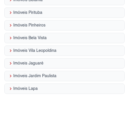
keyboard_arrow_right
Imóveis Butantã
keyboard_arrow_right
Imóveis Pirituba
keyboard_arrow_right
Imóveis Pinheiros
keyboard_arrow_right
Imóveis Bela Vista
keyboard_arrow_right
Imóveis Vila Leopoldina
keyboard_arrow_right
Imóveis Jaguaré
keyboard_arrow_right
Imóveis Jardim Paulista
keyboard_arrow_right
Imóveis Lapa