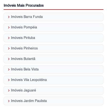
Imóveis Mais Procurados
keyboard_arrow_right
Imóveis Barra Funda
keyboard_arrow_right
Imóveis Pompéia
keyboard_arrow_right
Imóveis Pirituba
keyboard_arrow_right
Imóveis Pinheiros
keyboard_arrow_right
Imóveis Butantã
keyboard_arrow_right
Imóveis Bela Vista
keyboard_arrow_right
Imóveis Vila Leopoldina
keyboard_arrow_right
Imóveis Jaguaré
keyboard_arrow_right
Imóveis Jardim Paulista