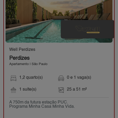
Well Perdizes
Perdizes
Apartamento | São Paulo
1,2 quarto(s)
0 e 1 vaga(s)
1 suíte(s)
25 a 51 m²
A 750m da futura estação PUC.
Programa Minha Casa Minha Vida.