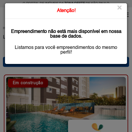
O PORTAL DE IMÓVEIS DA
ZONA OESTE
DE SÃO PAULO
×
Atenção!
HOME
LANÇAMENTOS
SÃO PAULO
Empreendimento não está mais disponível em nossa
base de dados.
Lançamentos na Planta, Zona Oeste São Paulo
Listamos para você empreendimentos do mesmo
10 anúncio(s) encontrado(s)
perfil!
* FILTRO PRINCIPAL *
Em construção