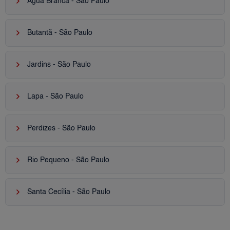
keyboard_arrow_right
Água Branca - São Paulo
keyboard_arrow_right
Butantã - São Paulo
keyboard_arrow_right
Jardins - São Paulo
keyboard_arrow_right
Lapa - São Paulo
keyboard_arrow_right
Perdizes - São Paulo
keyboard_arrow_right
Rio Pequeno - São Paulo
keyboard_arrow_right
Santa Cecília - São Paulo