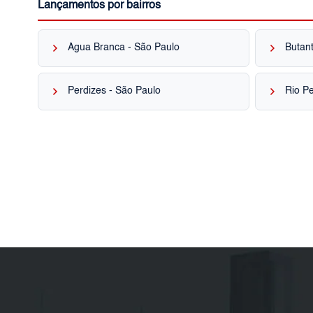
Lançamentos por bairros
keyboard_arrow_right
keyboard_arrow_right
Água Branca - São Paulo
Butant
keyboard_arrow_right
keyboard_arrow_right
Perdizes - São Paulo
Rio P