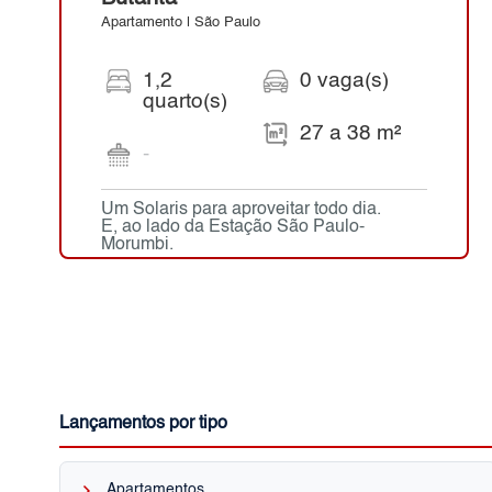
Apartamento | São Paulo
1,2
0 vaga(s)
quarto(s)
27 a 38 m²
-
Um Solaris para aproveitar todo dia.
E, ao lado da Estação São Paulo-
Morumbi.
Lançamentos por tipo
keyboard_arrow_right
Apartamentos