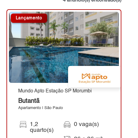
4 anúncio(s) encontrado(s)
Lançamento
Mundo Apto Estação SP Morumbi
Butantã
Apartamento | São Paulo
1,2
0 vaga(s)
quarto(s)