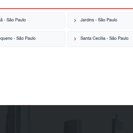
keyboard_arrow_right
ã - São Paulo
Jardins - São Paulo
keyboard_arrow_right
equeno - São Paulo
Santa Cecília - São Paulo