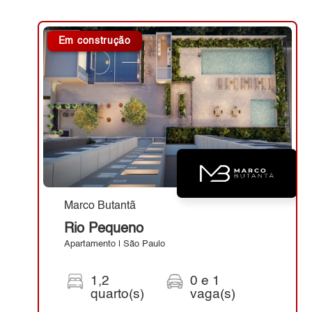
Em construção
Marco Butantã
Rio Pequeno
Apartamento | São Paulo
1,2
0 e 1
quarto(s)
vaga(s)