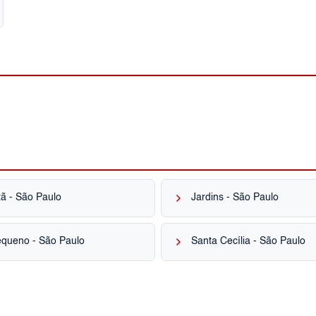
keyboard_arrow_right
ã - São Paulo
Jardins - São Paulo
keyboard_arrow_right
equeno - São Paulo
Santa Cecília - São Paulo