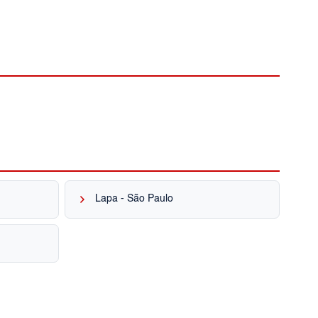
keyboard_arrow_right
Lapa - São Paulo