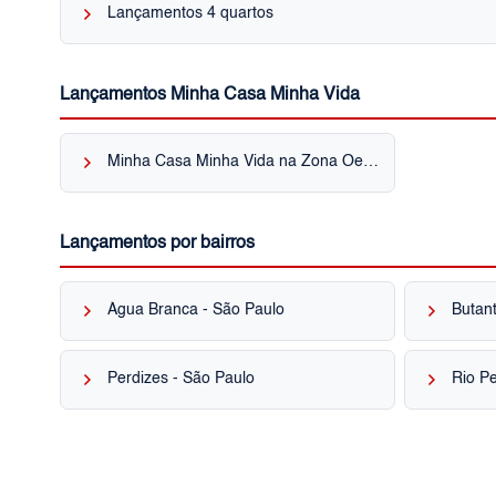
keyboard_arrow_right
Lançamentos 4 quartos
Lançamentos Minha Casa Minha Vida
keyboard_arrow_right
Minha Casa Minha Vida na Zona Oeste
Lançamentos por bairros
keyboard_arrow_right
keyboard_arrow_right
Água Branca - São Paulo
Butant
keyboard_arrow_right
keyboard_arrow_right
Perdizes - São Paulo
Rio P