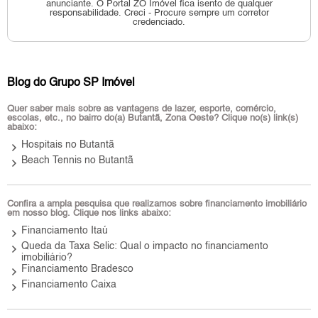
anunciante.
O Portal ZO Imóvel fica isento de qualquer
responsabilidade.
Creci - Procure sempre um corretor
credenciado.
Blog do Grupo SP Imóvel
Quer saber mais sobre as vantagens de lazer, esporte, comércio,
escolas, etc., no bairro do(a) Butantã, Zona Oeste? Clique no(s) link(s)
abaixo:
keyboard_arrow_right
Hospitais no Butantã
keyboard_arrow_right
Beach Tennis no Butantã
Confira a ampla pesquisa que realizamos sobre financiamento imobiliário
em nosso blog. Clique nos links abaixo:
keyboard_arrow_right
Financiamento Itaú
keyboard_arrow_right
Queda da Taxa Selic: Qual o impacto no financiamento
imobiliário?
keyboard_arrow_right
Financiamento Bradesco
keyboard_arrow_right
Financiamento Caixa