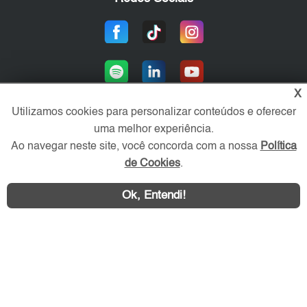
X
Utilizamos cookies para personalizar conteúdos e oferecer
uma melhor experiência.
Área exclusiva aos anunciantes,
Ao navegar neste site, você concorda com a nossa
Política
acesse sua conta:
de Cookies
.
Ok, Entendi!
WhatsApp
Contatar