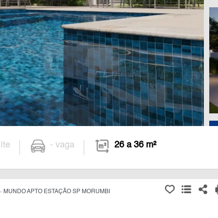
íte
- vaga
26 a 36 m²
MUNDO APTO ESTAÇÃO SP MORUMBI