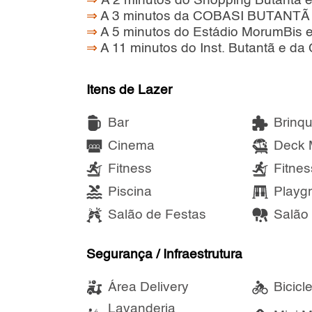
⇒
A 2 minutos do Shopping Butantã e 
⇒
A 3 minutos da COBASI BUTANTÃ
⇒
A 5 minutos do Estádio MorumBis e
⇒
A 11 minutos do Inst. Butantã e da 
Itens de Lazer
Bar
Brinq
Cinema
Deck 
Fitness
Fitnes
Piscina
Playg
Salão de Festas
Salão
Segurança / Infraestrutura
Área Delivery
Bicicle
Lavanderia