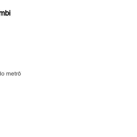
mbi
do metrô