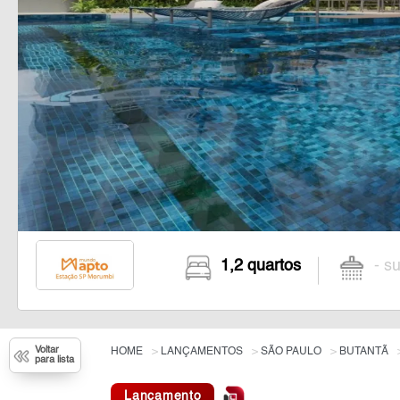
1,2 quartos
- su
Voltar
HOME
LANÇAMENTOS
SÃO PAULO
BUTANTÃ
para lista
Lançamento