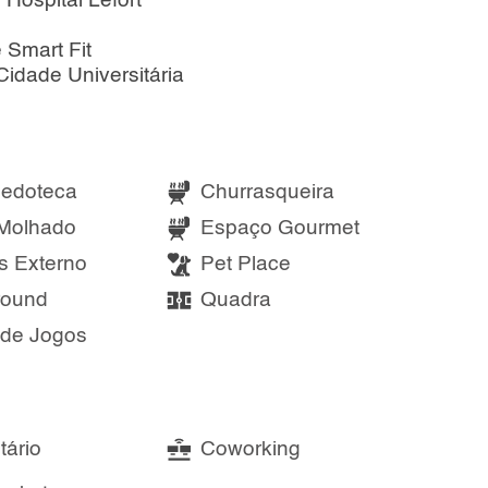
Hospital Lefort
 Smart Fit
Cidade Universitária
uedoteca
Churrasqueira
Molhado
Espaço Gourmet
s Externo
Pet Place
round
Quadra
 de Jogos
tário
Coworking