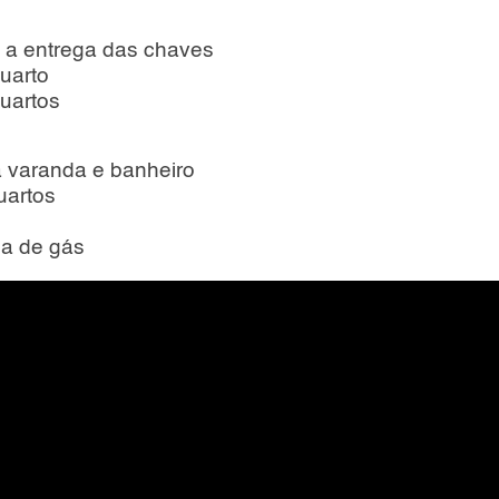
 a entrega das chaves
quarto
quartos
 varanda e banheiro
uartos
da de gás