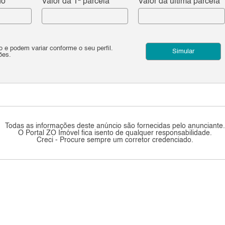
do
Valor da 1ª parcela
Valor da última parcela
e podem variar conforme o seu perfil.
Simular
ões.
Todas as informações deste anúncio são fornecidas pelo anunciante
O Portal ZO Imóvel fica isento de qualquer responsabilidade.
Creci - Procure sempre um corretor credenciado.