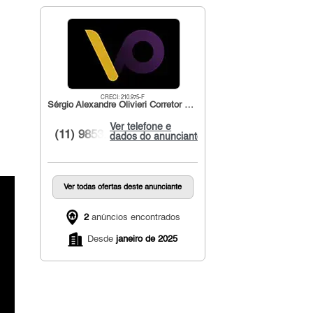
CRECI: 210.975-F
Sérgio Alexandre Olivieri Corretor de Imóveis.
Ver telefone e
(11) 9853...
dados do anunciante
Ver todas ofertas deste anunciante
2
anúncios encontrados
Desde
janeiro de 2025