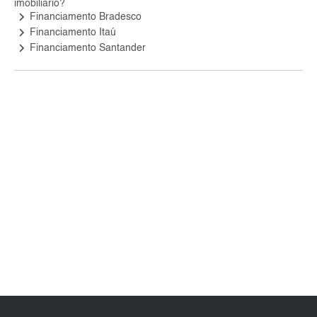
imobiliário?
keyboard_arrow_right
Financiamento Bradesco
keyboard_arrow_right
Financiamento Itaú
keyboard_arrow_right
Financiamento Santander