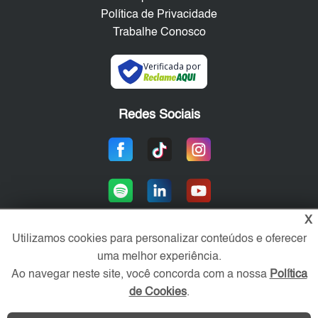
Política de Privacidade
Trabalhe Conosco
Verificada por
Redes Sociais
X
Utilizamos cookies para personalizar conteúdos e oferecer
uma melhor experiência.
Área exclusiva aos anunciantes,
acesse sua conta:
Ao navegar neste site, você concorda com a nossa
Política
de Cookies
.