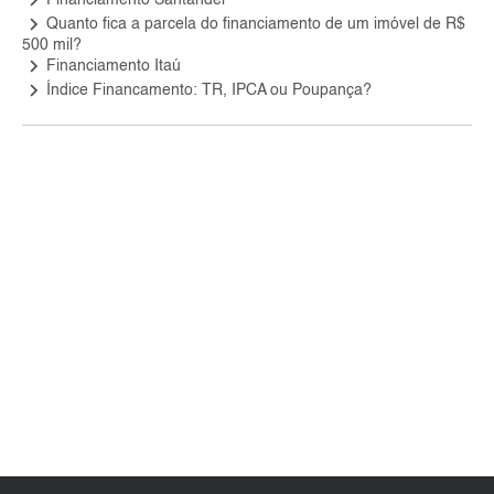
keyboard_arrow_right
Financiamento Santander
keyboard_arrow_right
Quanto fica a parcela do financiamento de um imóvel de R$
500 mil?
keyboard_arrow_right
Financiamento Itaú
keyboard_arrow_right
Índice Financamento: TR, IPCA ou Poupança?