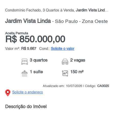
Condomínio Fechado, 3 Quartos à Venda,
Jardim Vista Linda
, 15
Jardim Vista Linda
- São Paulo - Zona Oeste
Aceita Permuta
R$ 850.000,00
Valor m²:
R$ 5.667
Cond.:
Solicite o valor
3 quartos
2 vagas
1 suíte
150 m²
Atualizado em: 10/07/2026 | Código:
CA0025
Solicite o endereço
Descrição do Imóvel