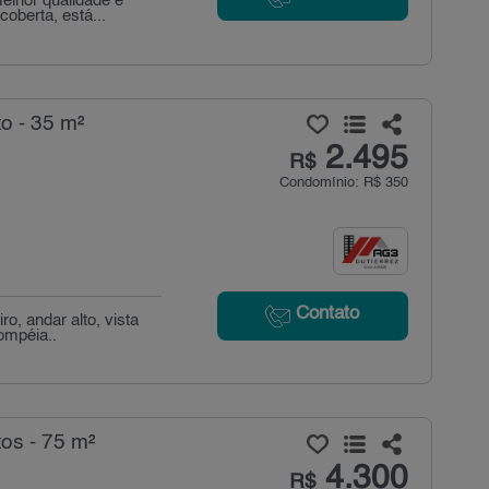
elhor qualidade e
oberta, está...
o - 35 m²
2.495
R$
Condomínio: R$ 350
Contato
, andar alto, vista
ompéia..
os - 75 m²
4.300
R$