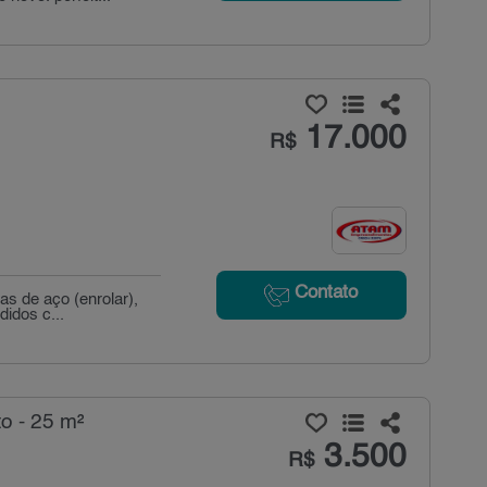
17.000
R$
Contato
as de aço (enrolar),
idos c...
o - 25 m²
3.500
R$