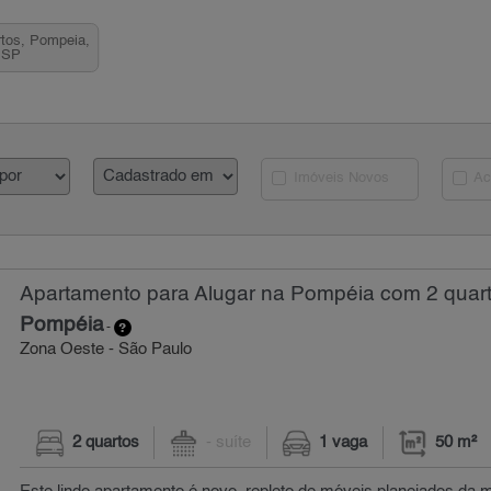
rtos, Pompeia,
 SP
Imóveis Novos
Ac
Apartamento para Alugar na Pompéia com 2 quart
Pompéia
-
Zona Oeste - São Paulo
2 quartos
- suíte
1 vaga
50 m²