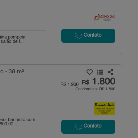
Contato
enida pompeia,
alão de f...
o - 38 m²
1.800
R$
R$ 1.900
Condomínio: R$ 1.800
ório, banheiro com
800,00 ...
Contato