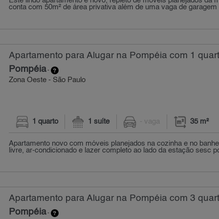
Este lindo apartamento é novo, repleto de móveis planejados da m
conta com 50m² de área privativa além de uma vaga de garagem c
Apartamento para Alugar na Pompéia com 1 quart
Pompéia
-
Zona Oeste - São Paulo
1 quarto
1 suíte
- vaga
35 m²
Apartamento novo com móveis planejados na cozinha e no banheiro
livre, ar-condicionado e lazer completo ao lado da estação sesc p
Apartamento para Alugar na Pompéia com 3 quart
Pompéia
-