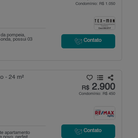
Condomínio: R$ 1.050
o da pompeia,
sonda, possui 03
Contato
o - 24 m²
2.900
R$
Condomínio: R$ 450
Contato
te apartamento
novo. perfeit...