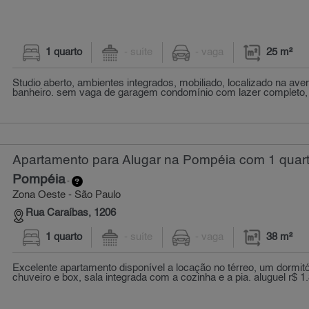
1 quarto
- suíte
- vaga
25 m²
Studio aberto, ambientes integrados, mobiliado, localizado na av
banheiro. sem vaga de garagem condomínio com lazer completo, s
Apartamento para Alugar na Pompéia com 1 quart
Pompéia
-
Zona Oeste - São Paulo
Rua Caraíbas, 1206
1 quarto
- suíte
- vaga
38 m²
Excelente apartamento disponível a locação no térreo, um dormit
chuveiro e box, sala integrada com a cozinha e a pia. aluguel r$ 1.