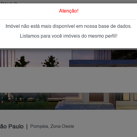
 PAULO
O que Procur
Atenção!
Imóvel não está mais disponível em nossa base de dados.
GAR
IMÓVEIS NOVOS
IMOBILIÁRIAS
OFEREÇA
Listamos para você imóveis do mesmo perfil!
São Paulo
Pompéia, Zona Oeste