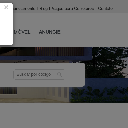
×
a?
|
Financiamento
|
Blog
|
Vagas para Corretores
|
Contato
 SEU IMÓVEL
ANUNCIE
search