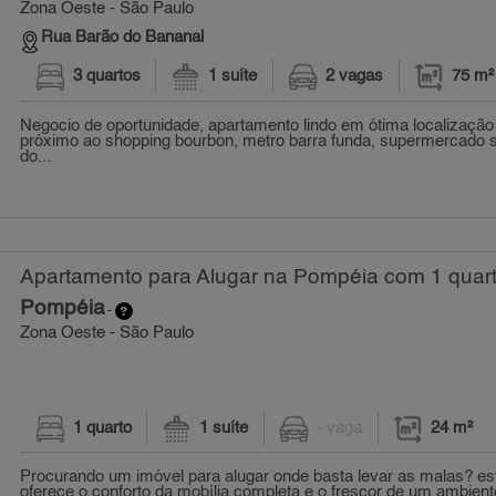
Zona Oeste - São Paulo
Rua Barão do Bananal
3 quartos
1 suíte
2 vagas
75 m²
Negocio de oportunidade, apartamento lindo em ótima localizaçã
próximo ao shopping bourbon, metro barra funda, supermercado 
do...
Apartamento para Alugar na Pompéia com 1 quart
Pompéia
-
Zona Oeste - São Paulo
1 quarto
1 suíte
- vaga
24 m²
Procurando um imóvel para alugar onde basta levar as malas? es
oferece o conforto da mobília completa e o frescor de um ambiente 