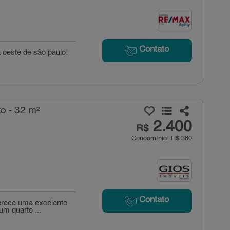
Contato
 oeste de são paulo!
o - 32 m²
2.400
R$
Condomínio: R$ 380
Contato
ferece uma excelente
m quarto ...