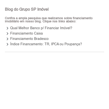
Blog do Grupo SP Imóvel
Confira a ampla pesquisa que realizamos sobre financiamento
imobiliário em nosso blog. Clique nos links abaixo:
keyboard_arrow_right
Qual Melhor Banco p/ Financiar Imóvel?
keyboard_arrow_right
Financiamento Caixa
keyboard_arrow_right
Financiamento Bradesco
keyboard_arrow_right
Índice Financamento: TR, IPCA ou Poupança?