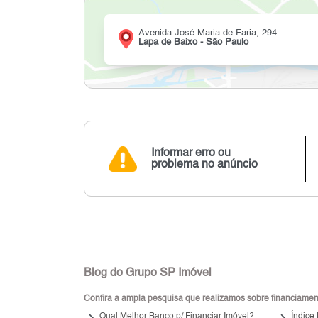
Avenida José Maria de Faria, 294
Lapa de Baixo - São Paulo
Informar erro ou
problema no anúncio
Blog do Grupo SP Imóvel
Confira a ampla pesquisa que realizamos sobre financiamento
keyboard_arrow_right
keyboard_arrow_right
Qual Melhor Banco p/ Financiar Imóvel?
Índice