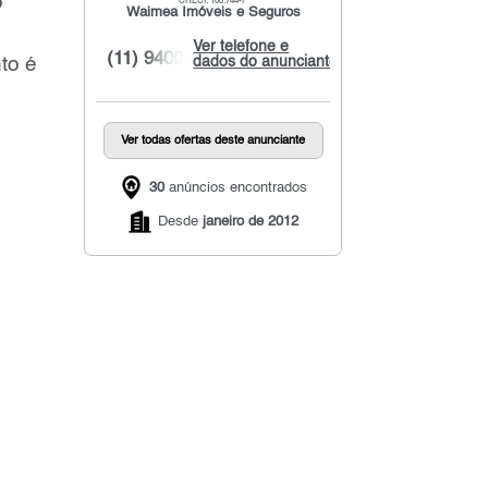
o
CRECI: 100.744-F
Waimea Imóveis e Seguros
Ver telefone e
(11) 9400...
to é
dados do anunciante
Ver todas ofertas deste anunciante
30
anúncios encontrados
Desde
janeiro de 2012