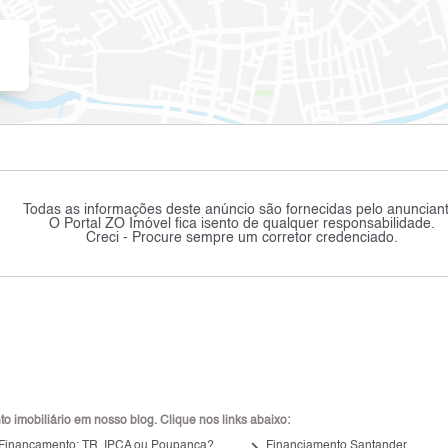
Todas as informações deste anúncio são fornecidas pelo anunciant
O Portal ZO Imóvel fica isento de qualquer responsabilidade.
Creci - Procure sempre um corretor credenciado.
 imobiliário em nosso blog. Clique nos links abaixo:
keyboard_arrow_right
 Financamento: TR, IPCA ou Poupança?
Financiamento Santander