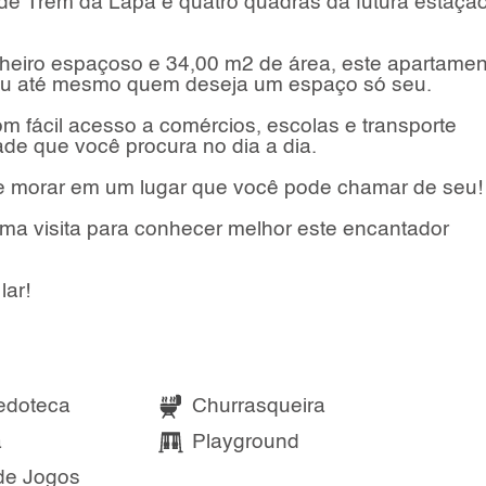
de Trem da Lapa e quatro quadras da futura estaçã
eiro espaçoso e 34,00 m2 de área, este apartamen
s ou até mesmo quem deseja um espaço só seu.
om fácil acesso a comércios, escolas e transporte
dade que você procura no dia a dia.
e morar em um lugar que você pode chamar de seu!
ma visita para conhecer melhor este encantador
lar!
edoteca
Churrasqueira
a
Playground
de Jogos