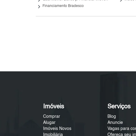
keyboard_arrow_right
Financiamento Bradesco
Imóveis
Serviços
Comprar
Blog
Alugar
Anuncie
Imóveis Novos
Vagas para co
Imobiliária
Ofereça seu i