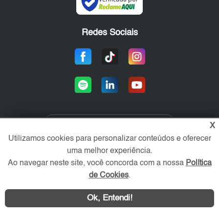
Redes Sociais
X
Área exclusiva aos anunciantes,
Utilizamos cookies para personalizar conteúdos e oferecer
acesse sua conta:
uma melhor experiência.
Ao navegar neste site, você concorda com a nossa
Política
de Cookies
.
Ok, Entendi!
Contatar