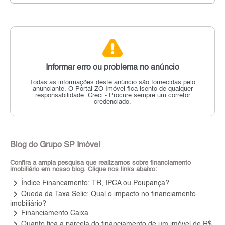
Informar erro ou problema no anúncio
Todas as informações deste anúncio são fornecidas pelo
anunciante.
O Portal ZO Imóvel fica isento de qualquer
responsabilidade.
Creci - Procure sempre um corretor
credenciado.
Blog do Grupo SP Imóvel
Confira a ampla pesquisa que realizamos sobre financiamento
imobiliário em nosso blog. Clique nos links abaixo:
keyboard_arrow_right
Índice Financamento: TR, IPCA ou Poupança?
keyboard_arrow_right
Queda da Taxa Selic: Qual o impacto no financiamento
imobiliário?
keyboard_arrow_right
Financiamento Caixa
keyboard_arrow_right
Quanto fica a parcela do financiamento de um imóvel de R$