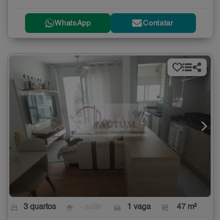
WhatsApp
Contatar
3 quartos
- suíte
1 vaga
47 m²