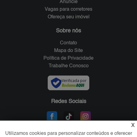
Anuncie
Vagas para corretores
Ofereça seu imóvel
Sobre nós
Contato
Mapa do Site
Política de Privacidade
Trabalhe Conosco
Verificada por
Redes Sociais
X
Utilizamos cookies para personalizar conteúdos e oferecer