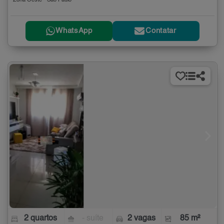
Zona Oeste - São Paulo
WhatsApp
Contatar
2 quartos
- suíte
2 vagas
85 m²