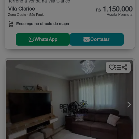
Terreno à Venda na Vila Clarice
1.150.000
Vila Clarice
R$
Aceita Permuta
Zona Oeste - São Paulo
Endereço no círculo do mapa
WhatsApp
Contatar