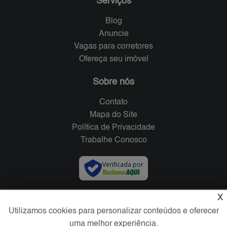
Serviços
Blog
Anuncie
Vagas para corretores
Ofereça seu imóvel
Sobre nós
Contato
Mapa do Site
Política de Privacidade
Trabalhe Conosco
Verificada por
X
Redes Sociais
Utilizamos cookies para personalizar conteúdos e oferecer
uma melhor experiência.