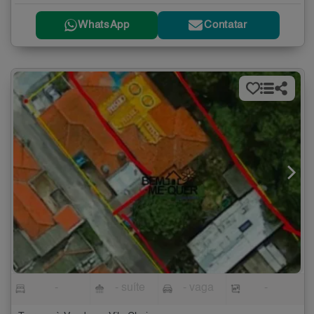
WhatsApp
Contatar
-
- suíte
- vaga
-