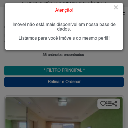
O PORTAL DE IMÓVEIS DA
ZONA OESTE
DE SÃO PAULO
×
Atenção!
Imóvel não está mais disponível em nossa base de
HOME
ZONA OESTE
COMPRAR
VILA CLARICE
dados.
Imóveis à Venda na Vila Clarice, Zona Oeste, SP
Listamos para você imóveis do mesmo perfil!
Vila Clarice, Zona Oeste
38 anúncios encontrados
* FILTRO PRINCIPAL *
Refinar e Ordenar