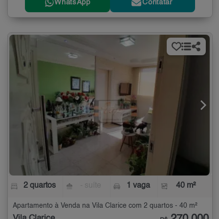
WhatsApp
Contatar
2 quartos
- suíte
1 vaga
40 m²
Apartamento à Venda na Vila Clarice com 2 quartos - 40 m²
270.000
Vila Clarice