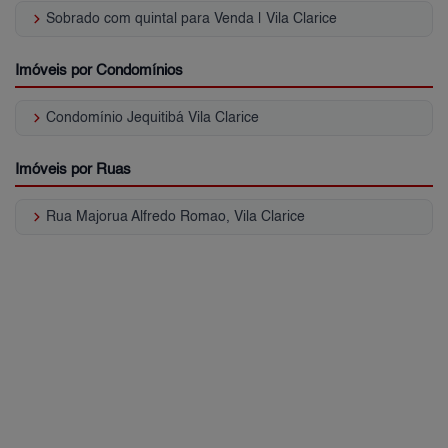
keyboard_arrow_right
Sobrado com quintal para Venda | Vila Clarice
Imóveis por Condomínios
keyboard_arrow_right
Condomínio Jequitibá Vila Clarice
Imóveis por Ruas
keyboard_arrow_right
Rua Majorua Alfredo Romao, Vila Clarice