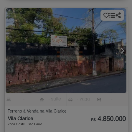
-
- suíte
- vaga
-
Terreno à Venda na Vila Clarice
4.850.000
Vila Clarice
R$
Zona Oeste - São Paulo