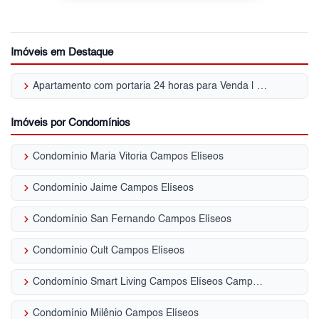
Imóveis em Destaque
keyboard_arrow_right
Apartamento com portaria 24 horas para Venda | Campos Elíseos
Imóveis por Condomínios
keyboard_arrow_right
Condomínio Maria Vitoria Campos Elíseos
keyboard_arrow_right
Condomínio Jaime Campos Elíseos
keyboard_arrow_right
Condomínio San Fernando Campos Elíseos
keyboard_arrow_right
Condomínio Cult Campos Elíseos
keyboard_arrow_right
Condomínio Smart Living Campos Elíseos Campos Elíseos
keyboard_arrow_right
Condomínio Milênio Campos Elíseos