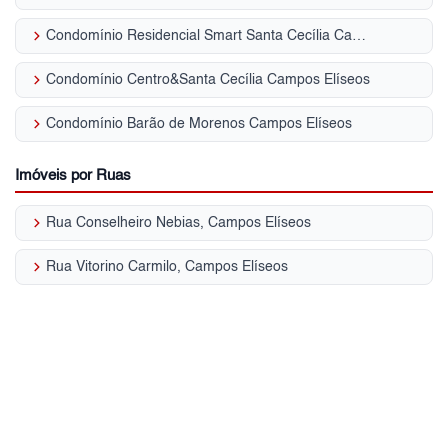
keyboard_arrow_right
Condomínio Residencial Smart Santa Cecília Campos Elíseos
keyboard_arrow_right
Condomínio Centro&Santa Cecília Campos Elíseos
keyboard_arrow_right
Condomínio Barão de Morenos Campos Elíseos
Imóveis por Ruas
keyboard_arrow_right
Rua Conselheiro Nebias, Campos Elíseos
keyboard_arrow_right
Rua Vitorino Carmilo, Campos Elíseos