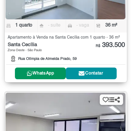
1 quarto
- suíte
- vaga
36 m²
Apartamento à Venda na Santa Cecília com 1 quarto - 36 m²
393.500
Santa Cecília
R$
Zona Oeste - São Paulo
Rua Olímpia de Almeida Prado, 59
WhatsApp
Contatar