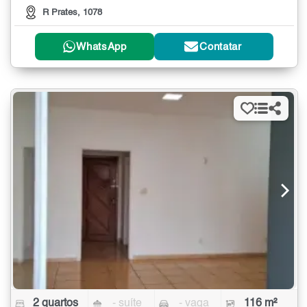
R Prates, 1078
WhatsApp
Contatar
2 quartos
- suíte
- vaga
116 m²