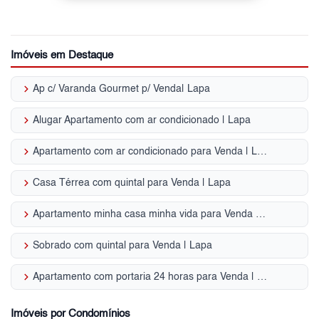
Imóveis em Destaque
keyboard_arrow_right
Ap c/ Varanda Gourmet p/ Venda| Lapa
keyboard_arrow_right
Alugar Apartamento com ar condicionado | Lapa
keyboard_arrow_right
Apartamento com ar condicionado para Venda | Lapa
keyboard_arrow_right
Casa Térrea com quintal para Venda | Lapa
keyboard_arrow_right
Apartamento minha casa minha vida para Venda | Lapa
keyboard_arrow_right
Sobrado com quintal para Venda | Lapa
keyboard_arrow_right
Apartamento com portaria 24 horas para Venda | Lapa
Imóveis por Condomínios