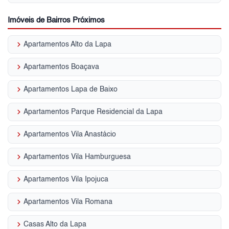
Imóveis de Bairros Próximos
keyboard_arrow_right
Apartamentos Alto da Lapa
keyboard_arrow_right
Apartamentos Boaçava
keyboard_arrow_right
Apartamentos Lapa de Baixo
keyboard_arrow_right
Apartamentos Parque Residencial da Lapa
keyboard_arrow_right
Apartamentos Vila Anastácio
keyboard_arrow_right
Apartamentos Vila Hamburguesa
keyboard_arrow_right
Apartamentos Vila Ipojuca
keyboard_arrow_right
Apartamentos Vila Romana
keyboard_arrow_right
Casas Alto da Lapa