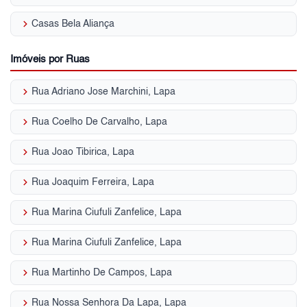
keyboard_arrow_right
Casas Bela Aliança
Imóveis por Ruas
keyboard_arrow_right
Rua Adriano Jose Marchini, Lapa
keyboard_arrow_right
Rua Coelho De Carvalho, Lapa
keyboard_arrow_right
Rua Joao Tibirica, Lapa
keyboard_arrow_right
Rua Joaquim Ferreira, Lapa
keyboard_arrow_right
Rua Marina Ciufuli Zanfelice, Lapa
keyboard_arrow_right
Rua Marina Ciufuli Zanfelice, Lapa
keyboard_arrow_right
Rua Martinho De Campos, Lapa
keyboard_arrow_right
Rua Nossa Senhora Da Lapa, Lapa