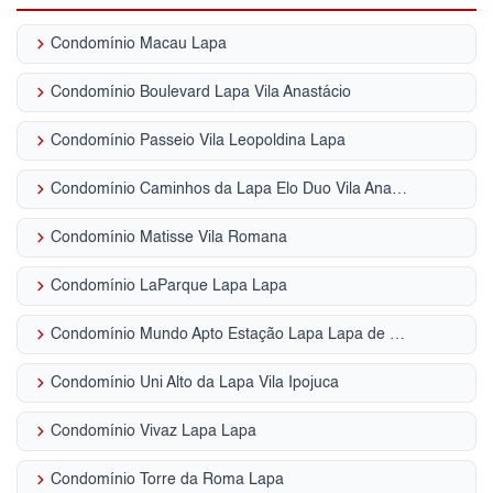
keyboard_arrow_right
Condomínio Macau Lapa
keyboard_arrow_right
Condomínio Boulevard Lapa Vila Anastácio
keyboard_arrow_right
Condomínio Passeio Vila Leopoldina Lapa
keyboard_arrow_right
Condomínio Caminhos da Lapa Elo Duo Vila Anastácio
keyboard_arrow_right
Condomínio Matisse Vila Romana
keyboard_arrow_right
Condomínio LaParque Lapa Lapa
keyboard_arrow_right
Condomínio Mundo Apto Estação Lapa Lapa de Baixo
keyboard_arrow_right
Condomínio Uni Alto da Lapa Vila Ipojuca
keyboard_arrow_right
Condomínio Vivaz Lapa Lapa
keyboard_arrow_right
Condomínio Torre da Roma Lapa