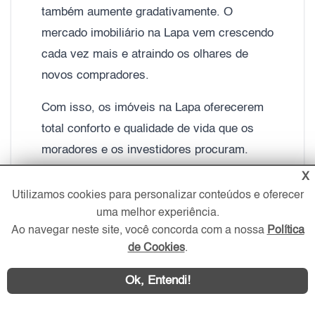
também aumente gradativamente. O
mercado imobiliário na Lapa vem crescendo
cada vez mais e atraindo os olhares de
novos compradores.
Com isso, os imóveis na Lapa oferecerem
total conforto e qualidade de vida que os
moradores e os investidores procuram.
Assim, De acordo com o Portal de Imóveis
X
da Zona Oeste – ZO Imóvel, o valor
Utilizamos cookies para personalizar conteúdos e oferecer
uma melhor experiência.
aproximado por metro quadrado de um
Ao navegar neste site, você concorda com a nossa
Política
apartamento na Lapa com duas vagas é de
de Cookies
.
aproximadamente R$ 9.260,00 o metro
quadrado, podendo chegar a R$ 9.340,00
Ok, Entendi!
em apartamentos de alto padrão com quatro