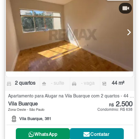
2 quartos
- suíte
- vaga
44 m²
Apartamento para Alugar na Vila Buarque com 2 quartos - 44 m²
2.500
Vila Buarque
R$
Condomínio: R$ 638
Zona Oeste - São Paulo
Vila Buarque, 381
WhatsApp
Contatar