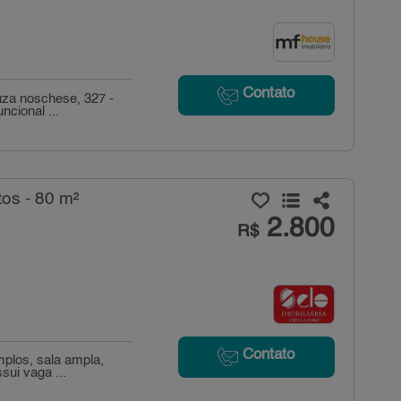
Contato
uza noschese, 327 -
cional ...
os - 80 m²
2.800
R$
Contato
plos, sala ampla,
sui vaga ...