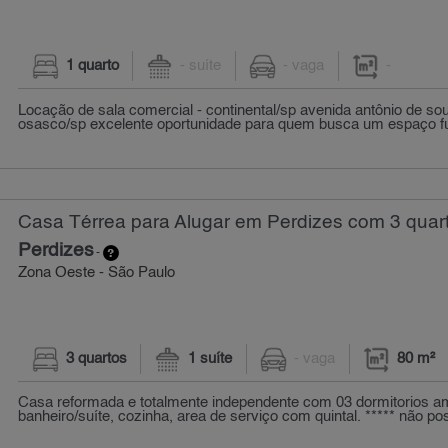
1 quarto
- suíte
- vaga
-
Locação de sala comercial - continental/sp avenida antônio de so
osasco/sp excelente oportunidade para quem busca um espaço fun
Casa Térrea para Alugar em Perdizes com 3 quart
Perdizes
-
Zona Oeste - São Paulo
3 quartos
1 suíte
- vaga
80 m²
Casa reformada e totalmente independente com 03 dormitorios am
banheiro/suíte, cozinha, area de serviço com quintal. ***** não pos