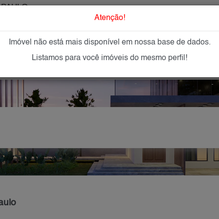
 PAULO
O que Procur
Atenção!
Imóvel não está mais disponível em nossa base de dados.
GAR
IMÓVEIS NOVOS
IMOBILIÁRIAS
OFEREÇA
Listamos para você imóveis do mesmo perfil!
aulo