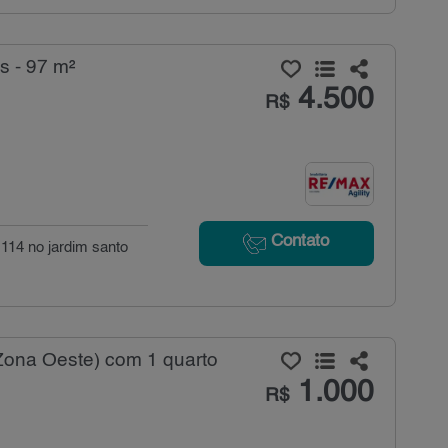
s - 97 m²
4.500
R$
Contato
 114 no jardim santo
(Zona Oeste) com 1 quarto
1.000
R$