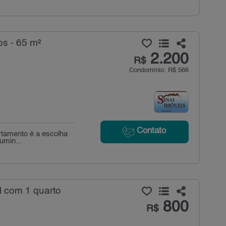
s - 65 m²
2.200
R$
Condomínio: R$ 566
Contato
artamento é a escolha
umin...
l com 1 quarto
800
R$