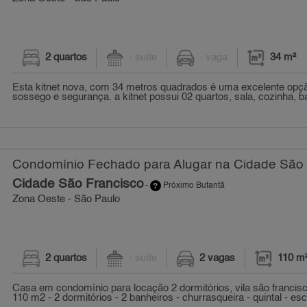
2 quartos
- suíte
- vaga
34 m²
Esta kitnet nova, com 34 metros quadrados é uma excelente op
sossego e segurança. a kitnet possui 02 quartos, sala, cozinha, ba
Condomínio Fechado para Alugar na Cidade São F
Cidade São Francisco
-
Próximo Butantã
Zona Oeste - São Paulo
2 quartos
- suíte
2 vagas
110 m
Casa em condomínio para locação 2 dormitórios, vila são francisc
110 m2 - 2 dormitórios - 2 banheiros - churrasqueira - quintal - escr