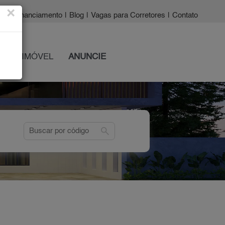
×
a?
|
Financiamento
|
Blog
|
Vagas para Corretores
|
Contato
 SEU IMÓVEL
ANUNCIE
search