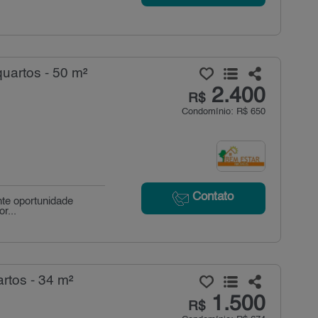
uartos - 50 m²
2.400
R$
Condomínio: R$ 650
Contato
nte oportunidade
r...
rtos - 34 m²
1.500
R$