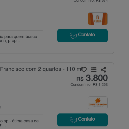
Condomínio: R$ 674
Contato
ção para quem busca
nh, prop...
rancisco com 2 quartos - 110 m²
3.800
R$
Condomínio: R$ 1.253
²
Contato
o sp - ótima casa de
i...