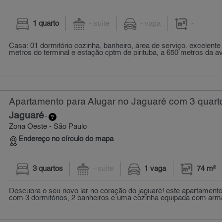
1 quarto
- suíte
- vaga
-
Casa: 01 dormitório cozinha, banheiro, área de serviço. excelente 
metros do terminal e estação cptm de pirituba, a 650 metros da av
Apartamento para Alugar no Jaguaré com 3 quarto
Jaguaré
-
Zona Oeste - São Paulo
Endereço no círculo do mapa
3 quartos
- suíte
1 vaga
74 m²
Descubra o seu novo lar no coração do jaguaré! este apartamento
com 3 dormitórios, 2 banheiros e uma cozinha equipada com armári