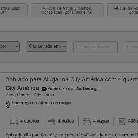
artos, Lapa,
Aluguel de Aptos 2 quartos,
Aluguel de Ap
 SP
Consolação, Zona Oeste, SP
Zona
Imóveis Novos
Ac
Sobrado para Alugar na City América com 4 quart
City América
-
Próximo Parque São Domingos
Zona Oeste - São Paulo
Endereço no círculo do mapa
4 quartos
4 suítes
4 vagas
408 
Sobrado alto padrão - city américa são 408m² de área útil em um 