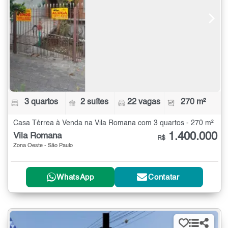
3 quartos
2 suítes
22 vagas
270 m²
Casa Térrea à Venda na Vila Romana com 3 quartos - 270 m²
1.400.000
Vila Romana
R$
Zona Oeste - São Paulo
WhatsApp
Contatar