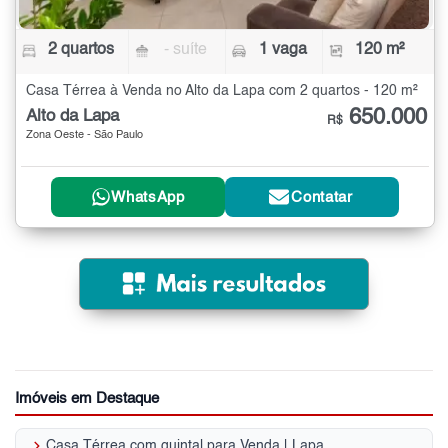
2 quartos
- suíte
1 vaga
120 m²
Casa Térrea à Venda no Alto da Lapa com 2 quartos - 120 m²
650.000
Alto da Lapa
R$
Zona Oeste - São Paulo
WhatsApp
Contatar
Imóveis em Destaque
keyboard_arrow_right
Casa Térrea com quintal para Venda | Lapa