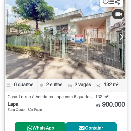
6 quartos
2 suítes
2 vagas
132 m²
Casa Térrea à Venda na Lapa com 6 quartos - 132 m²
900.000
Lapa
R$
Zona Oeste - São Paulo
WhatsApp
Contatar