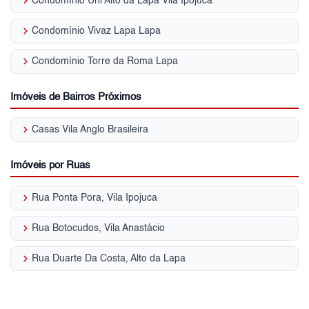
keyboard_arrow_right
Condomínio Uni Alto da Lapa Vila Ipojuca
keyboard_arrow_right
Condomínio Vivaz Lapa Lapa
keyboard_arrow_right
Condomínio Torre da Roma Lapa
Imóveis de Bairros Próximos
keyboard_arrow_right
Casas Vila Anglo Brasileira
Imóveis por Ruas
keyboard_arrow_right
Rua Ponta Pora, Vila Ipojuca
keyboard_arrow_right
Rua Botocudos, Vila Anastácio
keyboard_arrow_right
Rua Duarte Da Costa, Alto da Lapa