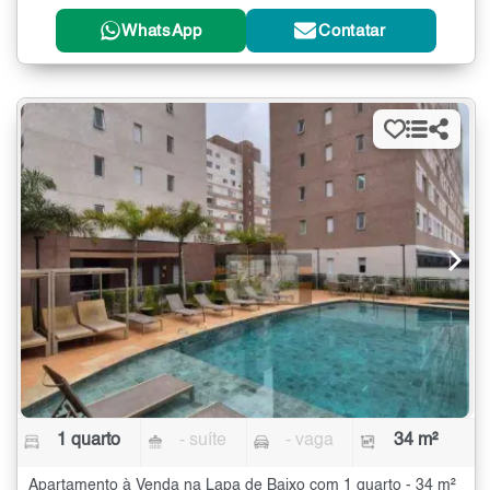
WhatsApp
Contatar
1 quarto
- suíte
- vaga
34 m²
Apartamento à Venda na Lapa de Baixo com 1 quarto - 34 m²