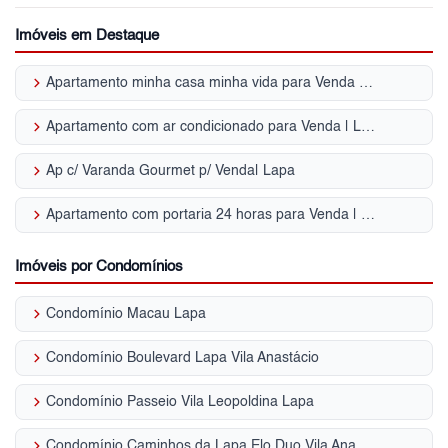
Imóveis em Destaque
keyboard_arrow_right
Apartamento minha casa minha vida para Venda | Lapa
keyboard_arrow_right
Apartamento com ar condicionado para Venda | Lapa
keyboard_arrow_right
Ap c/ Varanda Gourmet p/ Venda| Lapa
keyboard_arrow_right
Apartamento com portaria 24 horas para Venda | Lapa
Imóveis por Condomínios
keyboard_arrow_right
Condomínio Macau Lapa
keyboard_arrow_right
Condomínio Boulevard Lapa Vila Anastácio
keyboard_arrow_right
Condomínio Passeio Vila Leopoldina Lapa
keyboard_arrow_right
Condomínio Caminhos da Lapa Elo Duo Vila Anastácio