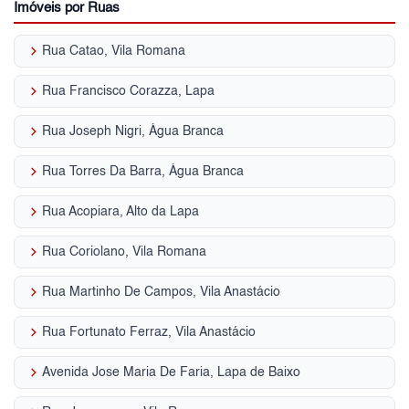
Imóveis por Ruas
keyboard_arrow_right
Rua Catao, Vila Romana
keyboard_arrow_right
Rua Francisco Corazza, Lapa
keyboard_arrow_right
Rua Joseph Nigri, Água Branca
keyboard_arrow_right
Rua Torres Da Barra, Água Branca
keyboard_arrow_right
Rua Acopiara, Alto da Lapa
keyboard_arrow_right
Rua Coriolano, Vila Romana
keyboard_arrow_right
Rua Martinho De Campos, Vila Anastácio
keyboard_arrow_right
Rua Fortunato Ferraz, Vila Anastácio
keyboard_arrow_right
Avenida Jose Maria De Faria, Lapa de Baixo