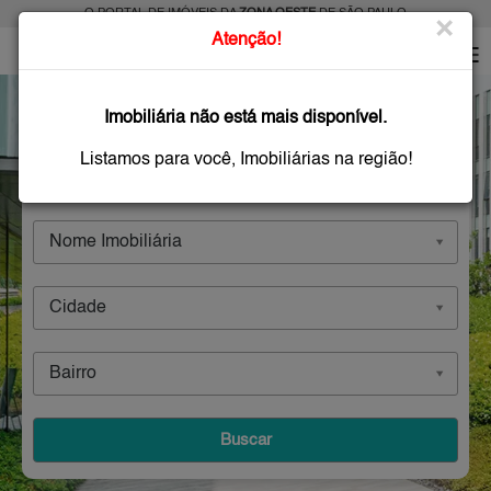
O PORTAL DE IMÓVEIS DA
ZONA OESTE
DE SÃO PAULO
×
Atenção!
Imobiliárias
Imobiliária não está mais disponível.
Listamos para você, Imobiliárias na região!
Comprar
Alugar
Imóveis Novos
Nome Imobiliária
Cidade
Bairro
Buscar