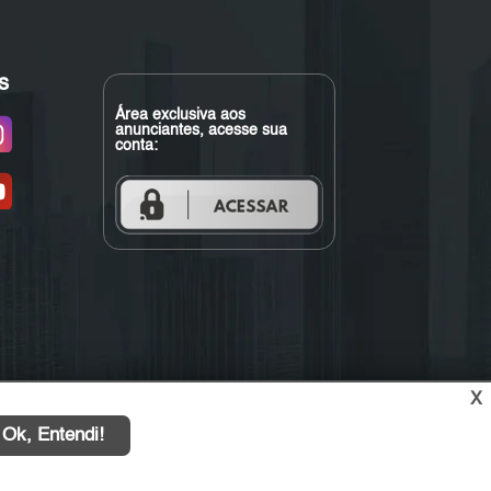
s
Área exclusiva aos
anunciantes, acesse sua
conta:
X
Ok, Entendi!