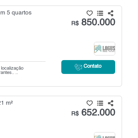
om 5 quartos
850.000
R$
Contato
localização
antes.. ..
21 m²
652.000
R$