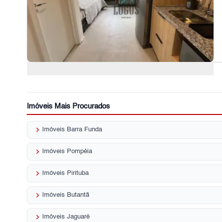
Imóveis Mais Procurados
keyboard_arrow_right
Imóveis Barra Funda
keyboard_arrow_right
Imóveis Pompéia
keyboard_arrow_right
Imóveis Pirituba
keyboard_arrow_right
Imóveis Butantã
keyboard_arrow_right
Imóveis Jaguaré