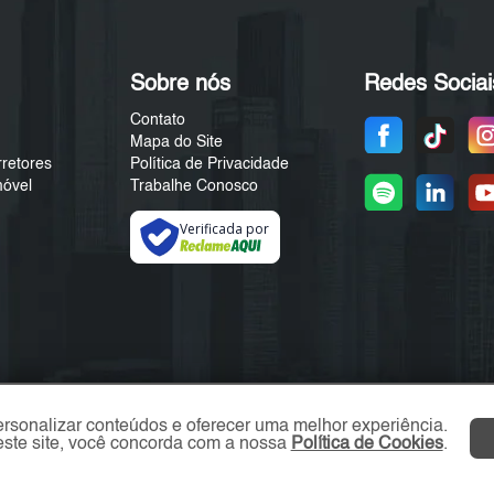
Sobre nós
Redes Sociai
Contato
Mapa do Site
rretores
Política de Privacidade
móvel
Trabalhe Conosco
Verificada por
ersonalizar conteúdos e oferecer uma melhor experiência.
ste site, você concorda com a nossa
Política de Cookies
.