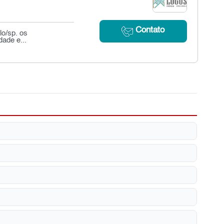
Contato
lo/sp. os
ade e...