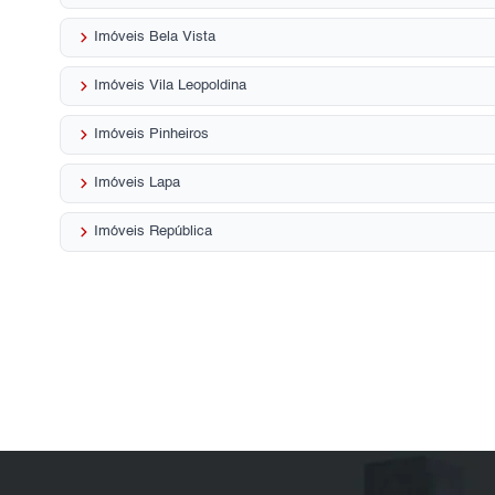
keyboard_arrow_right
Imóveis Bela Vista
keyboard_arrow_right
Imóveis Vila Leopoldina
keyboard_arrow_right
Imóveis Pinheiros
keyboard_arrow_right
Imóveis Lapa
keyboard_arrow_right
Imóveis República