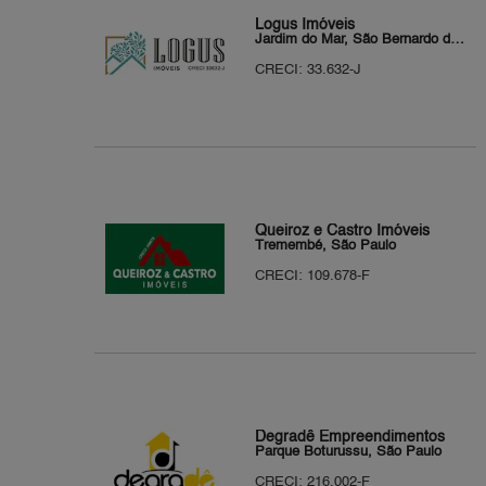
Logus Imóveis
Jardim do Mar, São Bernardo do Campo
CRECI: 33.632-J
Queiroz e Castro Imóveis
Tremembé, São Paulo
CRECI: 109.678-F
Degradê Empreendimentos
Parque Boturussu, São Paulo
CRECI: 216.002-F