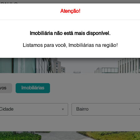
 PAULO
O que Procur
Atenção!
Imobiliária não está mais disponível.
GAR
IMÓVEIS NOVOS
IMOBILIÁRIAS
OFEREÇA
Listamos para você, Imobiliárias na região!
vos
Imobiliárias
Cidade
Bairro