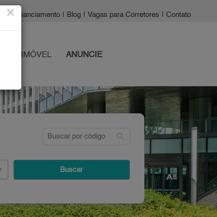
×
a?
|
Financiamento
|
Blog
|
Vagas para Corretores
|
Contato
 SEU IMÓVEL
ANUNCIE
search
Buscar