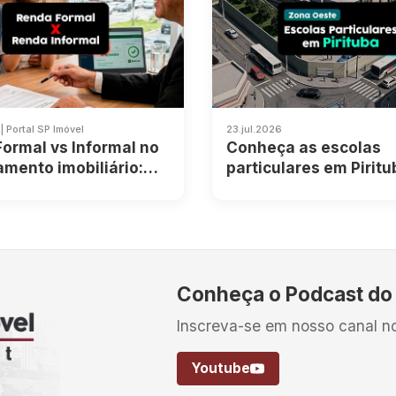
| Portal SP Imóvel
23.jul.2026
ormal vs Informal no
Conheça as escolas
amento imobiliário:
particulares em Piritu
omprovar e regras
Conheça o Podcast do
Inscreva-se em nosso canal n
Youtube