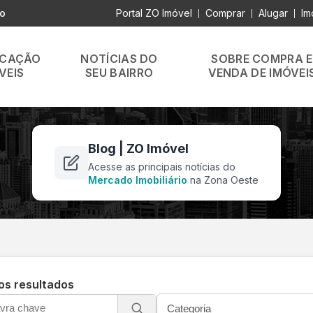
lo
Portal ZO Imóvel
Comprar
Alugar
Im
|
|
|
OCAÇÃO
NOTÍCIAS DO
SOBRE COMPRA E
VEIS
SEU BAIRRO
VENDA DE IMÓVEI
Blog | ZO Imóvel
Acesse as principais notícias do
Mercado Imobiliário
na Zona Oeste
 os resultados