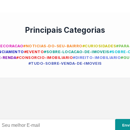
Principais Categorias
DECORACAO
#NOTICIAS-DO-SEU-BAIRRO
#CURIOSIDADES
#PARA
ANCIAMENTO
#EVENTO
#SOBRE-LOCACAO-DE-IMOVEIS
#SOBRE-
E-RENDA
#CONSORCIO-IMOBILIARIO
#DIREITO-IMOBILIARIO
#GU
#TUDO-SOBRE-VENDA-DE-IMOVEIS
Env