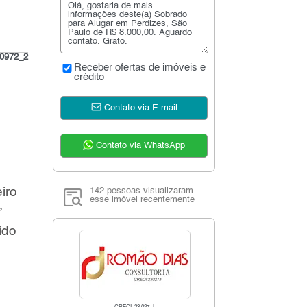
0972_2
Receber ofertas de imóveis e
crédito
Contato via E-mail
Contato via WhatsApp
iro
142 pessoas visualizaram
esse imóvel recentemente
,
ido