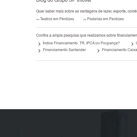
Blog do Grupo SP Imóvel
Quer saber mais sobre as vantagens de lazer, esporte, comérci
Teatros em Perdizes
Padarias em Perdizes
>>
>>
Confira a ampla pesquisa que realizamos sobre financiamento
keyboard_arrow_right
keyboard_arrow_right
Índice Financamento: TR, IPCA ou Poupança?
keyboard_arrow_right
keyboard_arrow_right
Financiamento Santander
Financiamento Caix