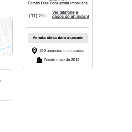
CRECI: 23.027-J
Romão Dias Consultoria Imobiliária
Ver telefone e
(11) 2359...
dados do anunciante
Ver todas ofertas deste anunciante
210
anúncios encontrados
Desde
maio de 2012
e.