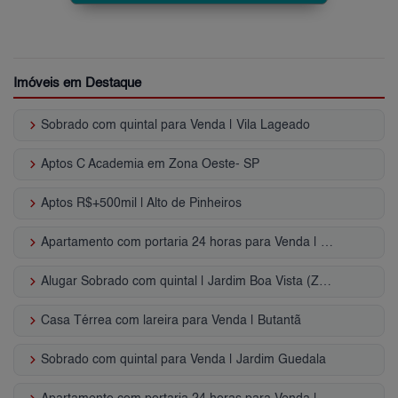
Imóveis em Destaque
keyboard_arrow_right
Sobrado com quintal para Venda | Vila Lageado
keyboard_arrow_right
Aptos C Academia em Zona Oeste- SP
keyboard_arrow_right
Aptos R$+500mil | Alto de Pinheiros
keyboard_arrow_right
Apartamento com portaria 24 horas para Venda | Pirituba
keyboard_arrow_right
Alugar Sobrado com quintal | Jardim Boa Vista (Zona Oeste)
keyboard_arrow_right
Casa Térrea com lareira para Venda | Butantã
keyboard_arrow_right
Sobrado com quintal para Venda | Jardim Guedala