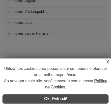
keyboard_arrow_right
Imóveis Jaguaré
keyboard_arrow_right
Imóveis Vila Leopoldina
keyboard_arrow_right
Imóveis Lapa
keyboard_arrow_right
Imóveis Jardim Paulista
X
Utilizamos cookies para personalizar conteúdos e oferecer
uma melhor experiência.
Ao navegar neste site, você concorda com a nossa
Política
de Cookies
.
Ok, Entendi!