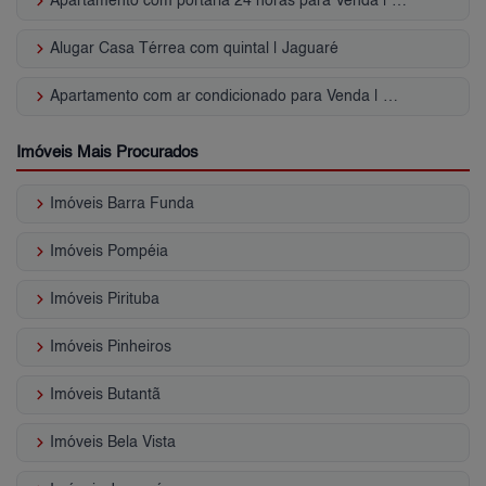
keyboard_arrow_right
Apartamento com portaria 24 horas para Venda | Parque São Domingos
keyboard_arrow_right
Alugar Casa Térrea com quintal | Jaguaré
keyboard_arrow_right
Apartamento com ar condicionado para Venda | City América
Imóveis Mais Procurados
keyboard_arrow_right
Imóveis Barra Funda
keyboard_arrow_right
Imóveis Pompéia
keyboard_arrow_right
Imóveis Pirituba
keyboard_arrow_right
Imóveis Pinheiros
keyboard_arrow_right
Imóveis Butantã
keyboard_arrow_right
Imóveis Bela Vista