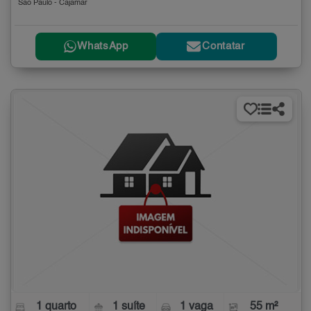
São Paulo - Cajamar
WhatsApp
Contatar
1 quarto
1 suíte
1 vaga
55 m²