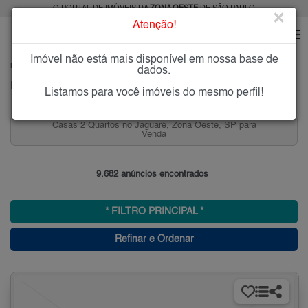
O PORTAL DE IMÓVEIS DA
ZONA OESTE
DE SÃO PAULO
×
Atenção!
Imóvel não está mais disponível em nossa base de
HOME
ZONA OESTE
dados.
Imóveis à Venda ou para Alugar na Zona Oeste de São Paulo
Listamos para você imóveis do mesmo perfil!
Casas 2 Quartos no Jaguaré, Zona Oeste, SP para
Venda
9.682 anúncios encontrados
* FILTRO PRINCIPAL *
Refinar e Ordenar