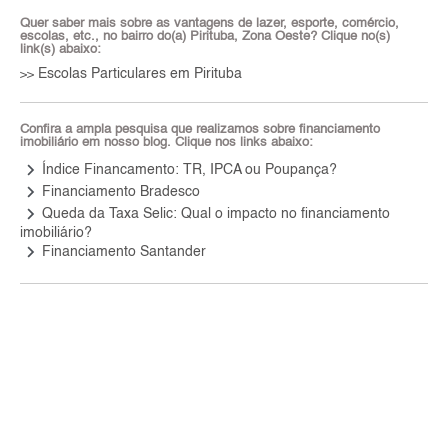
Quer saber mais sobre as vantagens de lazer, esporte, comércio,
escolas, etc., no bairro do(a) Pirituba, Zona Oeste? Clique no(s)
link(s) abaixo:
Escolas Particulares em Pirituba
>>
Confira a ampla pesquisa que realizamos sobre financiamento
imobiliário em nosso blog. Clique nos links abaixo:
keyboard_arrow_right
Índice Financamento: TR, IPCA ou Poupança?
keyboard_arrow_right
Financiamento Bradesco
keyboard_arrow_right
Queda da Taxa Selic: Qual o impacto no financiamento
imobiliário?
keyboard_arrow_right
Financiamento Santander