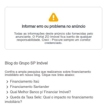
Informar erro ou problema no anúncio
Todas as informações deste anúncio são fornecidas pelo
anunciante.
O Portal ZO Imóvel fica isento de qualquer
responsabilidade.
Creci - Procure sempre um corretor
credenciado.
Blog do Grupo SP Imóvel
Confira a ampla pesquisa que realizamos sobre financiamento
imobiliário em nosso blog. Clique nos links abaixo:
keyboard_arrow_right
Financiamento Itaú
keyboard_arrow_right
Financiamento Santander
keyboard_arrow_right
Qual Melhor Banco p/ Financiar Imóvel?
keyboard_arrow_right
Queda da Taxa Selic: Qual o impacto no financiamento
imobiliário?