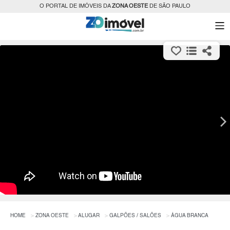
O PORTAL DE IMÓVEIS DA
ZONA OESTE
DE SÃO PAULO
HOME
ZONA OESTE
ALUGAR
GALPÕES / SALÕES
ÁGUA BRANCA