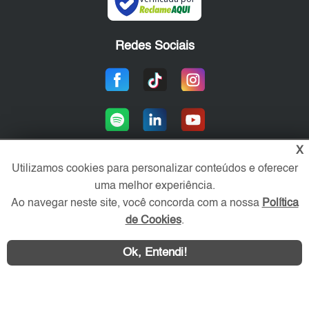
Redes Sociais
X
Utilizamos cookies para personalizar conteúdos e oferecer
uma melhor experiência.
Área exclusiva aos anunciantes,
acesse sua conta:
Ao navegar neste site, você concorda com a nossa
Política
de Cookies
.
Ok, Entendi!
WhatsApp
Contatar