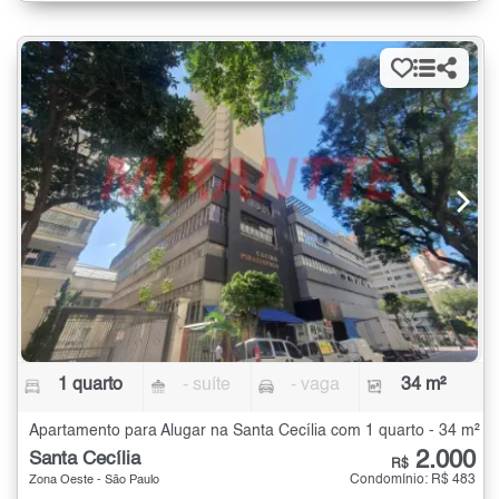
1 quarto
- suíte
- vaga
34 m²
Apartamento para Alugar na Santa Cecília com 1 quarto - 34 m²
2.000
Santa Cecília
R$
Condomínio: R$ 483
Zona Oeste - São Paulo