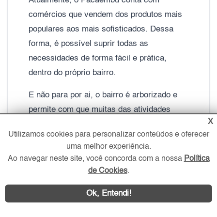
Atualmente, o Pacaembu conta com
comércios que vendem dos produtos mais
populares aos mais sofisticados. Dessa
forma, é possível suprir todas as
necessidades de forma fácil e prática,
dentro do próprio bairro.
E não para por ai, o bairro é arborizado e
permite com que muitas das atividades
X
locais sejam feitas a pé. Assim, ele se
Utilizamos cookies para personalizar conteúdos e oferecer
torna também uma boa opção para aqueles
uma melhor experiência.
que cogitam viver com mais saúde e
Ao navegar neste site, você concorda com a nossa
Política
natureza.
de Cookies
.
Ok, Entendi!
MERCADO IMOBILIÁRIO NO PACAEMBU