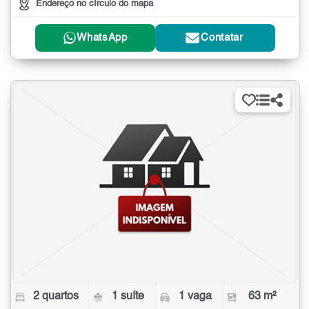
Endereço no círculo do mapa
WhatsApp
Contatar
2 quartos
1 suíte
1 vaga
63 m²