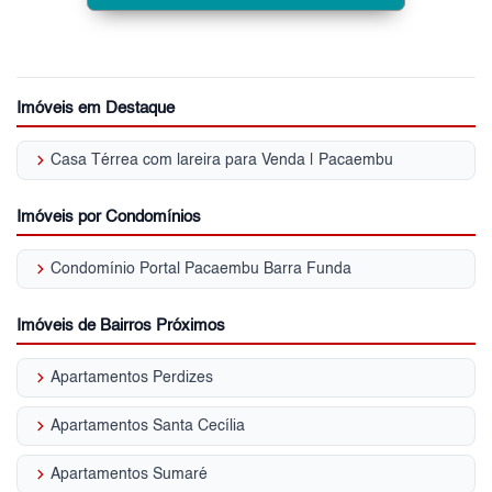
Imóveis em Destaque
keyboard_arrow_right
Casa Térrea com lareira para Venda | Pacaembu
Imóveis por Condomínios
keyboard_arrow_right
Condomínio Portal Pacaembu Barra Funda
Imóveis de Bairros Próximos
keyboard_arrow_right
Apartamentos Perdizes
keyboard_arrow_right
Apartamentos Santa Cecília
keyboard_arrow_right
Apartamentos Sumaré