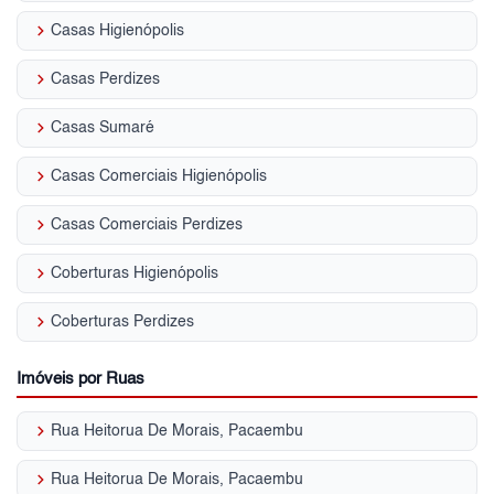
keyboard_arrow_right
Casas Higienópolis
keyboard_arrow_right
Casas Perdizes
keyboard_arrow_right
Casas Sumaré
keyboard_arrow_right
Casas Comerciais Higienópolis
keyboard_arrow_right
Casas Comerciais Perdizes
keyboard_arrow_right
Coberturas Higienópolis
keyboard_arrow_right
Coberturas Perdizes
Imóveis por Ruas
keyboard_arrow_right
Rua Heitorua De Morais, Pacaembu
keyboard_arrow_right
Rua Heitorua De Morais, Pacaembu