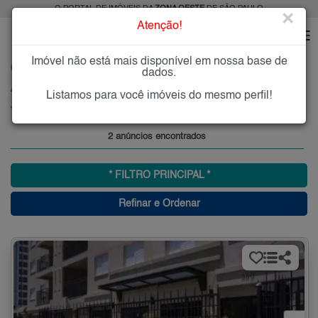
O PORTAL DE IMÓVEIS DA
ZONA OESTE
DE SÃO PAULO
×
Atenção!
Imóvel não está mais disponível em nossa base de
HOME
ZONA OESTE
ALUGAR
OSASCO
JAGUARIBE
dados.
Alugar Imóveis no bairro no Jaguaribe, Osasco, SP
Listamos para você imóveis do mesmo perfil!
Jaguaribe - Osasco, Zona Oeste
2 anúncios encontrados
* FILTRO PRINCIPAL *
Refinar e Ordenar